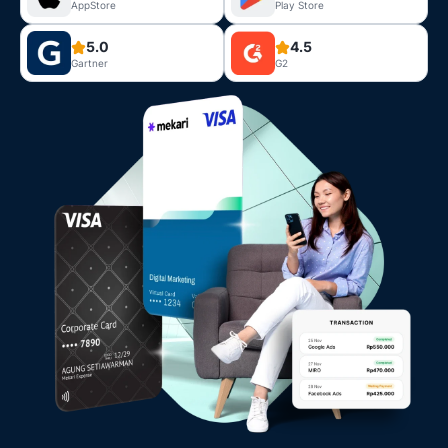
AppStore
Play Store
5.0
4.5
Gartner
G2