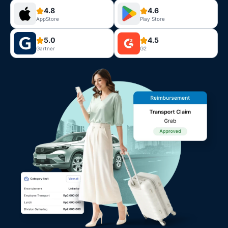
4.8
4.6
AppStore
Play Store
5.0
4.5
Gartner
G2