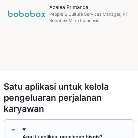
u
Azalea Primanda
W
People & Culture Services Manager, PT
Bobobox Mitra Indonesia
Satu aplikasi untuk kelola
pengeluaran perjalanan
karyawan
Apa itu aplikasi perjalanan bisnis?