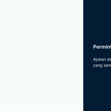
Permin
Ajukan d
yang sama