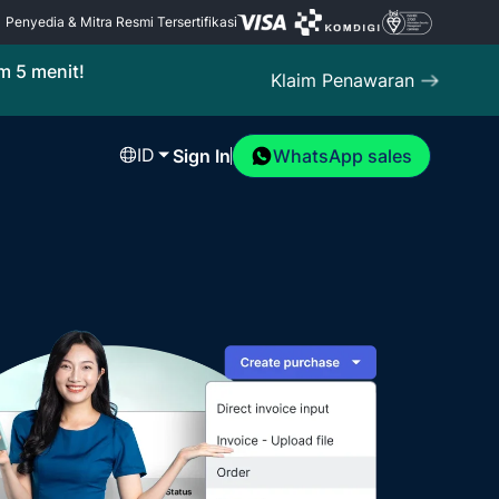
Penyedia & Mitra Resmi Tersertifikasi
m 5 menit!
Klaim Penawaran
ID
Sign In
WhatsApp sales
Hubungi Support
Mekari Limitless Card
ng
 bisnis
Hubungi tim Mekari untuk informasi dan
Buat kartu korporat virtual dan fisik
dukungan
langsung dari aplikasi
ua