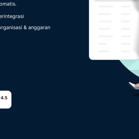
omatis.
 fitur Expense Management
erintegrasi
organisasi & anggaran
4.5