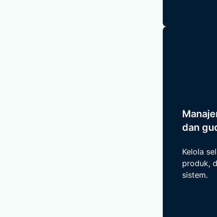
Manaje
dan gu
Kelola se
produk, 
sistem.