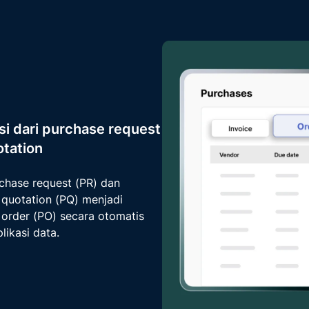
si dari purchase request
otation
chase request (PR) dan
 quotation (PQ) menjadi
 order (PO) secara otomatis
likasi data.