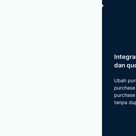
Integra
dan qu
Ubah pur
purchase
purchase
tanpa dup