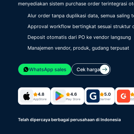
menyediakan sistem purchase order terintegrasi ot
Lihat semua
Alur order tanpa duplikasi data, semua saling t
Approval workflow bertingkat sesuai struktur 
Deposit otomatis dari PO ke vendor langsung
Manajemen vendor, produk, gudang terpusat
WhatsApp sales
Cek harga
4.8
4.6
5.0
AppStore
Play Store
Gartner
G2
Telah dipercaya berbagai perusahaan di Indonesia