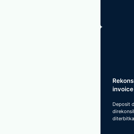
Rekonsi
invoice
Deposit 
direkonsi
diterbitka