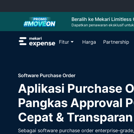
Beralih ke Mekari Limitless
Dapatkan penawaran eksklusif untuk
Fitur
Harga
Partnership
Blog
Reimb
Software Purchase Order
Wawasan, t
Pangk
Aplikasi Purchase O
bisnis And
otomas
Virtua
Pangkas Approval P
Berda
berbel
Cepat & Transparan
Sebagai software purchase order enterprise-grade
Kelola reimburs