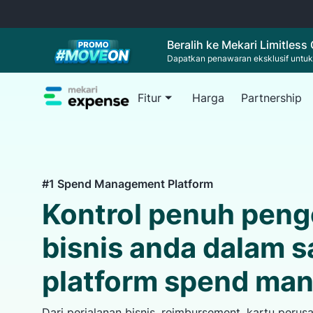
Beralih ke Mekari Limitless
Dapatkan penawaran eksklusif untuk
Fitur
Harga
Partnership
Blog
Reimb
#1 Spend Management Platform
Wawasan, t
Pangk
bisnis And
otomas
Kontrol penuh peng
Virtua
bisnis anda dalam s
Berda
berbel
platform spend ma
Kelola reimburs
Dari perjalanan bisnis, reimbursement, kartu peru