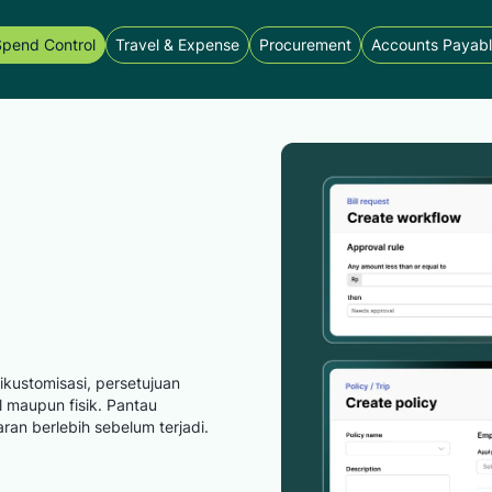
pend Control
Travel & Expense
Procurement
Accounts Payab
ikustomisasi, persetujuan
l maupun fisik. Pantau
an berlebih sebelum terjadi.