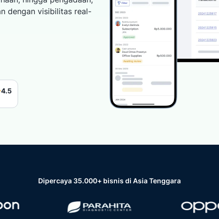
 fitur Expense Management
 dengan visibilitas real-
4.5
Dipercaya 35.000+ bisnis di Asia Tenggara