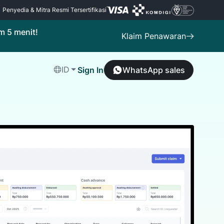
Penyedia & Mitra Resmi Tersertifikasi
m 5 menit!
Klaim Penawaran
ID
Sign In
WhatsApp sales
Hubungi Support
Mekari Limitless Card
ng
 bisnis
Hubungi tim Mekari untuk informasi dan
Buat kartu korporat virtual dan fisik
dukungan
langsung dari aplikasi
ua