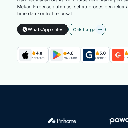
Lihat semua
Mekari Expense automasi setiap proses pengeluaran
time dan kontrol terpusat.
WhatsApp sales
Cek harga
4.8
4.6
5.0
AppStore
Play Store
Gartner
G2