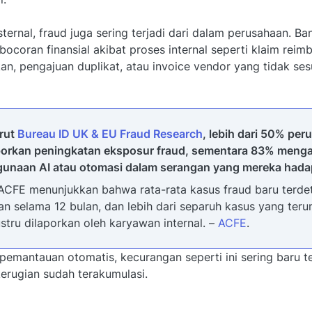
sternal, fraud juga sering terjadi dari dalam perusahaan. Ba
ocoran finansial akibat proses internal seperti klaim rei
n, pengajuan duplikat, atau invoice vendor yang tidak se
rut
Bureau ID UK & EU Fraud Research
, lebih dari 50% pe
orkan peningkatan eksposur fraud, sementara 83% meng
unaan AI atau otomasi dalam serangan yang mereka hada
ACFE menunjukkan bahwa rata-rata kasus fraud baru terdet
lan selama 12 bulan, dan lebih dari separuh kasus yang teru
ustru dilaporkan oleh karyawan internal. –
ACFE
.
pemantauan otomatis, kecurangan seperti ini sering baru t
kerugian sudah terakumulasi.