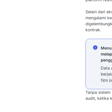
Selain dari ek
mengalami keb
digelembungka
kontrak.
Menu
melap
pengg
Data 
berja
tips j
Tanpa sistem 
audit, ketika 