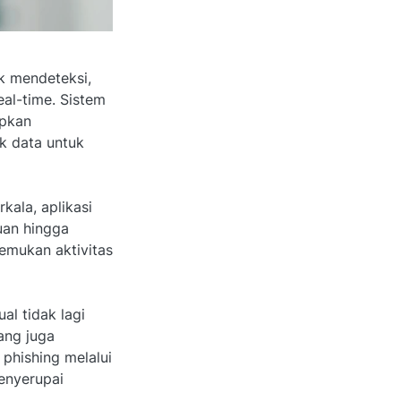
uk mendeteksi,
al-time. Sistem
apkan
ik data untuk
ala, aplikasi
uan hingga
temukan aktivitas
al tidak lagi
ang juga
phishing melalui
enyerupai