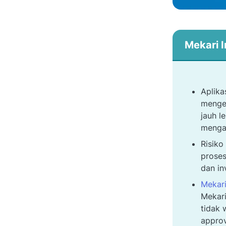
Mekari I
Aplika
mengen
jauh l
mengan
Risiko
proses
dan in
Mekar
Mekari
tidak 
approv