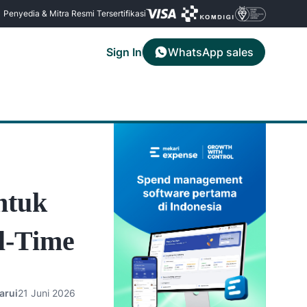
Penyedia & Mitra Resmi Tersertifikasi
Sign In
WhatsApp sales
Hubungi Support
Mekari Limitless Card
ng
 bisnis
Hubungi tim Mekari untuk informasi dan
Buat kartu korporat virtual dan fisik
dukungan
langsung dari aplikasi
ua
ntuk
l-Time
arui
21 Juni 2026