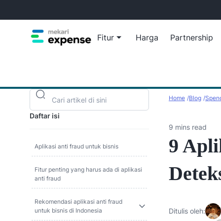
Fitur
Harga
Partnership
Blog
Reimb
Wawasan, t
Pangk
Home
Blog
Spend
bisnis And
otomas
Daftar isi
Virtua
9 mins read
Berda
9 Apl
berbel
Aplikasi anti fraud untuk bisnis
Detek
Fitur penting yang harus ada di aplikasi
anti fraud
Kelola reimburs
Lihat semua
Rekomendasi aplikasi anti fraud
untuk bisnis di Indonesia
Ditulis oleh: