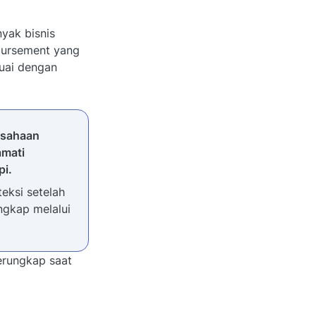
nyak bisnis
mbursement yang
suai dengan
rusahaan
amati
pi.
eksi setelah
ngkap melalui
erungkap saat