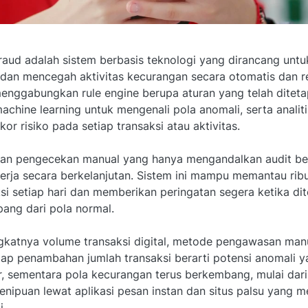
 fraud adalah sistem berbasis teknologi yang dirancang unt
 dan mencegah aktivitas kecurangan secara otomatis dan re
menggabungkan rule engine berupa aturan yang telah ditet
achine learning untuk mengenali pola anomali, serta analit
or risiko pada setiap transaksi atau aktivitas.
an pengecekan manual yang hanya mengandalkan audit berk
kerja secara berkelanjutan. Sistem ini mampu memantau rib
ksi setiap hari dan memberikan peringatan segera ketika di
ang dari pola normal.
gkatnya volume transaksi digital, metode pengawasan manu
ap penambahan jumlah transaksi berarti potensi anomali y
, sementara pola kecurangan terus berkembang, mulai dari 
nipuan lewat aplikasi pesan instan dan situs palsu yang m
i.