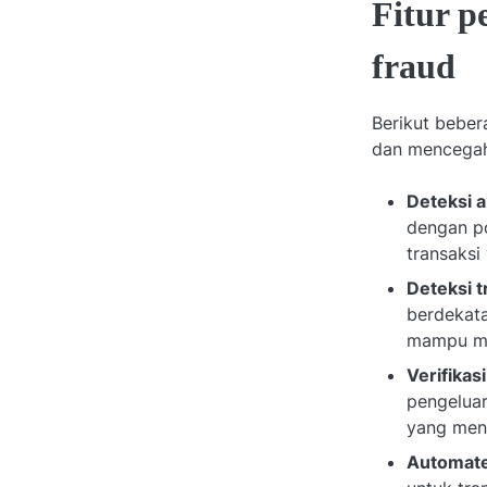
Fitur p
fraud
Berikut beber
dan mencegah 
Deteksi a
dengan po
transaksi
Deteksi t
berdekata
mampu me
Verifikas
pengeluar
yang menc
Automate