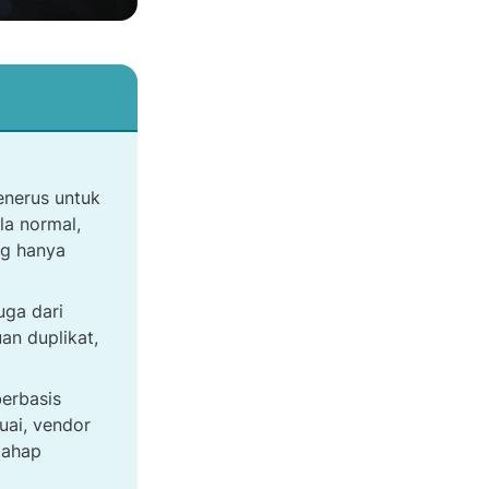
menerus untuk
la normal,
ng hanya
uga dari
an duplikat,
erbasis
uai, vendor
tahap