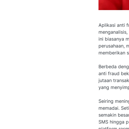
Aplikasi anti
menganalisis,
ini biasanya 
perusahaan, m
memberikan sk
Berbeda deng
anti fraud be
jutaan transa
yang menyimp
Seiring menin
memadai. Seti
semakin besar
SMS hingga pe
platform resm